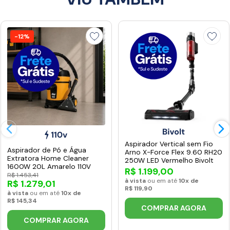
-12%
Aspirador Vertical sem Fio
Aspirador de Pó e Água
Arno X-Force Flex 9.60 RH20
Extratora Home Cleaner
250W LED Vermelho Bivolt
1600W 20L Amarelo 110V
R$ 1.199,00
R$ 1.453,41
à vista
ou em até
10x de
R$ 1.279,01
R$ 119,90
à vista
ou em até
10x de
R$ 145,34
COMPRAR AGORA
COMPRAR AGORA